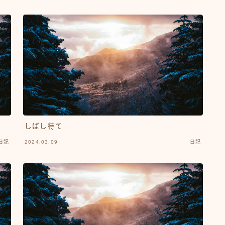
しばし待て
日記
2024.03.09
日記